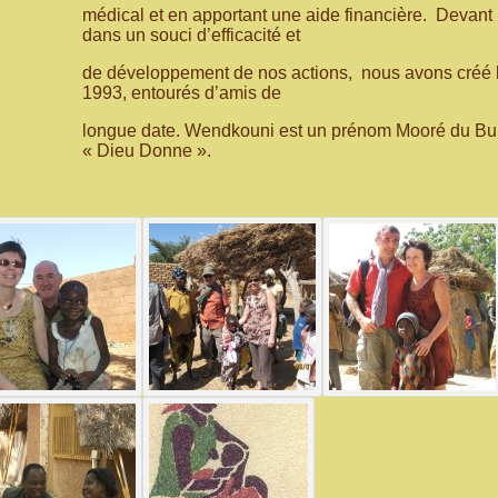
médical et en apportant une aide financière. Devant 
dans un souci d’efficacité et
de développement de nos actions, nous avons créé 
1993, entourés d’amis de
longue date. Wendkouni est un prénom Mooré du Burk
« Dieu Donne ».