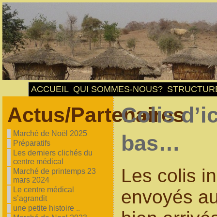
ACCUEIL
QUI SOMMES-NOUS?
STRUCTUR
Actus/Partenaires
Colis d’ic
Marché de Noël 2025
bas…
Préparatifs
Les derniers clichés du
centre médical
Les colis i
Marché de printemps 23
mars 2024
Le centre médical
envoyés aux
s’agrandit
une petite histoire ..