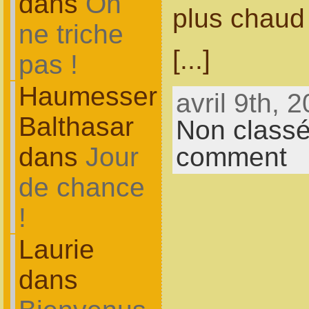
dans
On
plus chaud
ne triche
[...]
pas !
Haumesser
avril 9th, 
Balthasar
Non class
dans
Jour
comment
de chance
!
Laurie
dans