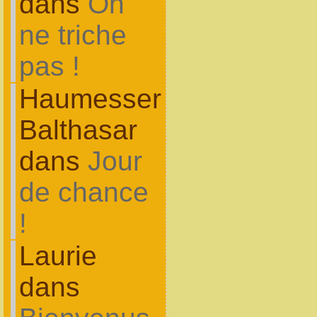
dans
On
ne triche
pas !
Haumesser
Balthasar
dans
Jour
de chance
!
Laurie
dans