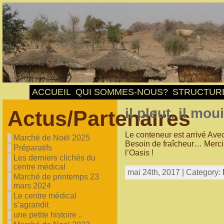
ACCUEIL
QUI SOMMES-NOUS?
STRUCTUR
il pleut, il mou
Actus/Partenaires
Le conteneur est arrivé Avec
Marché de Noël 2025
Besoin de fraîcheur… Merci ! I
Préparatifs
l’Oasis !
Les derniers clichés du
centre médical
mai 24th, 2017 | Category:
Marché de printemps 23
mars 2024
Le centre médical
s’agrandit
une petite histoire ..