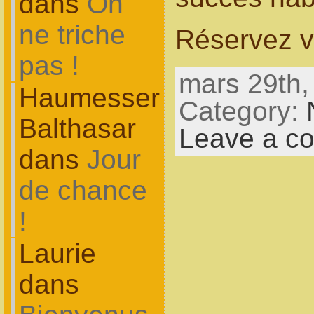
dans
On
ne triche
Réservez vo
pas !
mars 29th,
Haumesser
Category:
Balthasar
Leave a c
dans
Jour
de chance
!
Laurie
dans