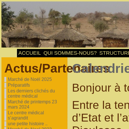
ACCUEIL
QUI SOMMES-NOUS?
STRUCTUR
Actus/Partenaires
Calendri
Marché de Noël 2025
Bonjour à t
Préparatifs
Les derniers clichés du
centre médical
Entre la te
Marché de printemps 23
mars 2024
Le centre médical
d’Etat et l
s’agrandit
une petite histoire ..