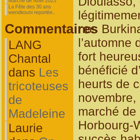
Dioulasso, 
Marché de Noel 2023
La Fête des 30 ans
légitimemen
wendkouni reportée..
Commentaires
nos Burkina
l’automne d
LANG
fort heure
Chantal
bénéficié d
dans
Les
heurts de c
tricoteuses
novembre, l
de
marché de 
Madeleine
Horbourg-W
Laurie
succès habi